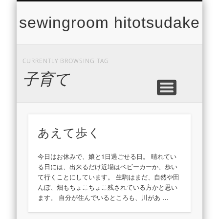
CONCEPT
CONTACT
PROFILE
LESSON
WORKS
NEWS
TOP
sewingroom hitotsudake
CURRENTLY BROWSING TAG
子育て
あえて歩く
今日はお休みで、娘と1日過ごせる日。 晴れてい
る日には、出来るだけ近場はベビーカーか、歩い
て行くことにしています。 生駒はまだ、自然や田
んぼ、畑もちょこちょこ残されている方かと思い
ます。 自分が住んでいるところも、川があ …