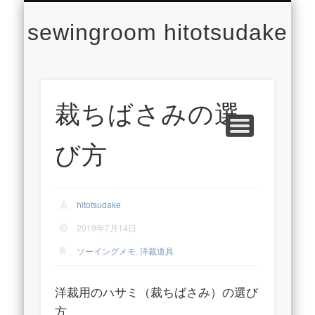
CONCEPT
CONTACT
PROFILE
LESSON
WORKS
NEWS
TOP
sewingroom hitotsudake
裁ちばさみの選
び方
hitotsudake
2019年7月14日
ソーイングメモ
,
洋裁道具
洋裁用のハサミ（裁ちばさみ）の選び
方