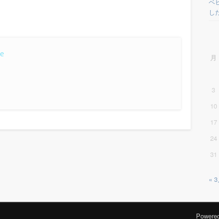
ベ
し
ke
月
3
10
17
24
31
« 
Powere