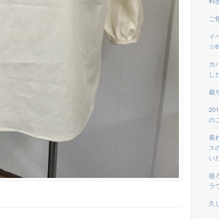
料
ご
イ
☆
カ
し
裁
2
の
着
ス
い
後
ラ
久