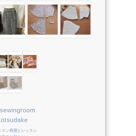
sewingroom
totsudake
ッスン再開とレッスン