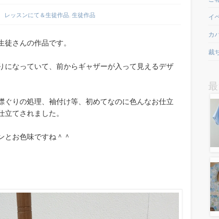
レッスンにて＆生徒作品
,
生徒作品
イ
カ
生徒さんの作品です。
裁
りになっていて、前からギャザーが入って見えるデザ
最
襟ぐりの処理、袖付け等、初めてなのに色んなお仕立
仕立てされました。
ンとお色味ですね＾＾
。