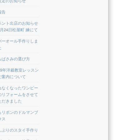
改定のお知らせ
報告
ベント出店のお知らせ
8月24日松屋町 練にて
バーオール手作りしま
た
ちばさみの選び方
019年洋裁教室レッスン
ご案内について
れなくなったワンピー
のリフォームをさせて
ただきました
ろリボンのドルマンブ
ウス
しぶりのスタイ手作り