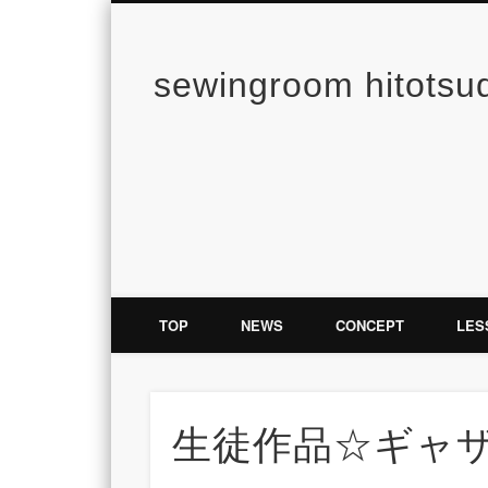
sewingroom hitotsu
TOP
NEWS
CONCEPT
LES
生徒作品☆ギャ