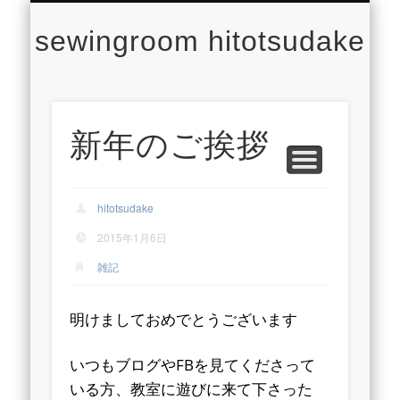
CONCEPT
CONTACT
PROFILE
LESSON
WORKS
NEWS
TOP
sewingroom hitotsudake
新年のご挨拶
hitotsudake
2015年1月6日
雑記
明けましておめでとうございます
いつもブログやFBを見てくださって
いる方、教室に遊びに来て下さった