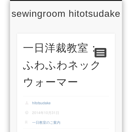
CONCEPT
CONTACT
PROFILE
LESSON
WORKS
NEWS
TOP
sewingroom hitotsudake
一日洋裁教室：
ふわふわネック
ウォーマー
hitotsudake
2014年10月31日
一日教室のご案内