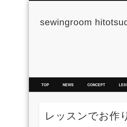
sewingroom hitotsu
TOP
NEWS
CONCEPT
LES
レッスンでお作