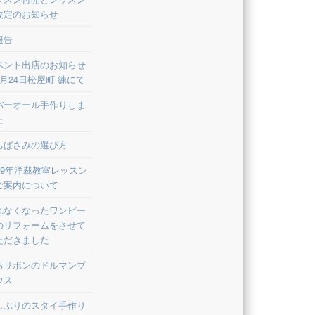
改定のお知らせ
報告
ベント出店のお知らせ
8月24日松屋町 練にて
バーオール手作りしま
た
ちばさみの選び方
019年洋裁教室レッスン
ご案内について
れなくなったワンピー
のリフォームをさせて
ただきました
ろリボンのドルマンブ
ウス
しぶりのスタイ手作り