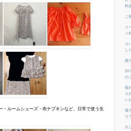
料
ご
イ
☆
カ
し
裁
2
の
着
ス
い
ー・ルームシューズ・布ナプキンなど、日常で使う生
後
ラ
久