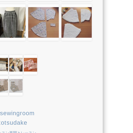
sewingroom
totsudake
ッスン再開とレッスン