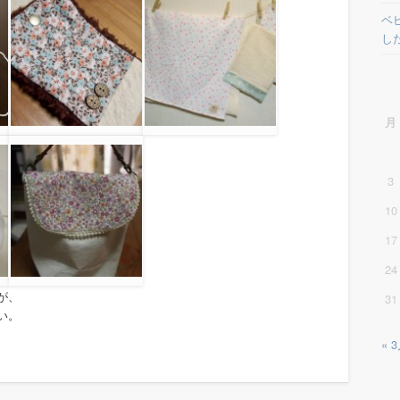
ベ
し
月
3
10
17
24
が、
31
い。
« 