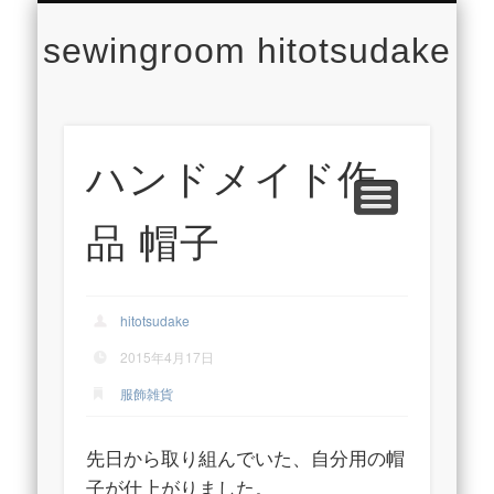
CONCEPT
CONTACT
PROFILE
LESSON
WORKS
NEWS
TOP
sewingroom hitotsudake
ハンドメイド作
品 帽子
hitotsudake
2015年4月17日
服飾雑貨
先日から取り組んでいた、自分用の帽
子が仕上がりました。