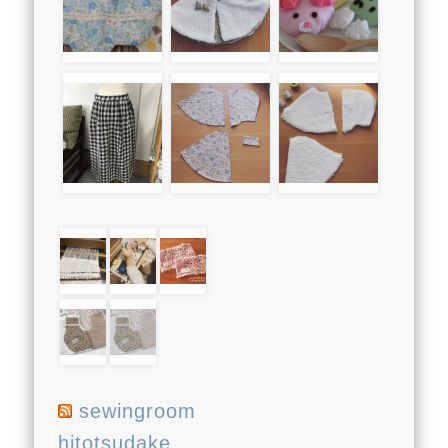
sewingroom
hitotsudake