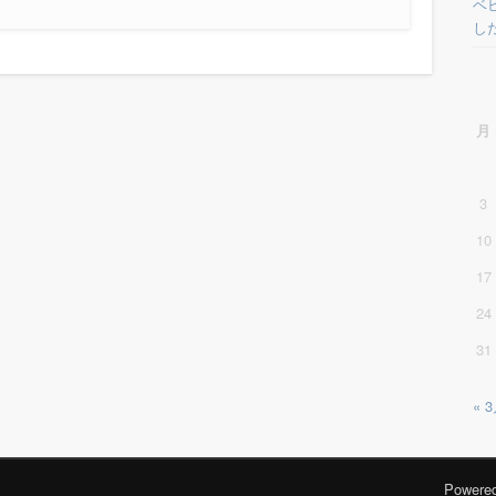
ベ
し
月
3
10
17
24
31
« 
Powere