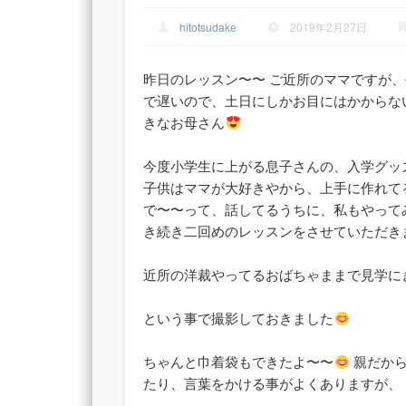
hitotsudake
2019年2月27日
昨日のレッスン〜〜 ご近所のママですが
で遅いので、土日にしかお目にはかからな
きなお母さん
今度小学生に上がる息子さんの、入学グッ
子供はママが大好きやから、上手に作れて
で〜〜って、話してるうちに、私もやって
き続き二回めのレッスンをさせていただき
近所の洋裁やってるおばちゃままで見学に
という事で撮影しておきました
ちゃんと巾着袋もできたよ〜〜
親だから
たり、言葉をかける事がよくありますが、