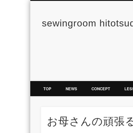
sewingroom hitotsu
TOP
NEWS
CONCEPT
LES
お母さんの頑張