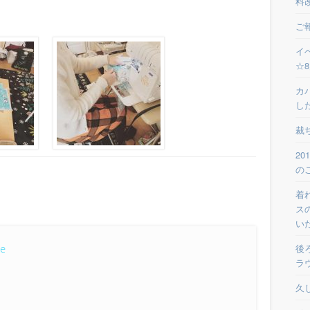
料
ご
イ
☆
カ
し
裁
2
の
着
ス
い
ke
後
ラ
久