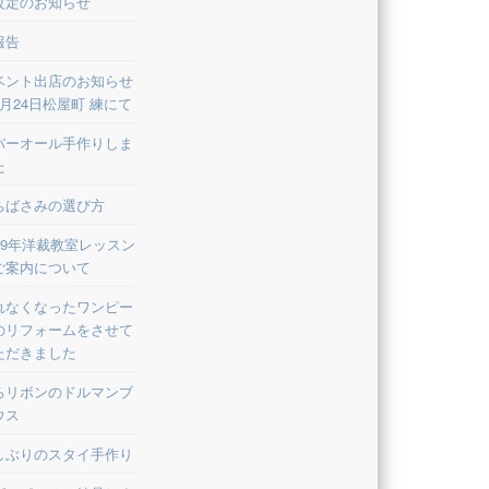
改定のお知らせ
報告
ベント出店のお知らせ
8月24日松屋町 練にて
バーオール手作りしま
た
ちばさみの選び方
019年洋裁教室レッスン
ご案内について
れなくなったワンピー
のリフォームをさせて
ただきました
ろリボンのドルマンブ
ウス
しぶりのスタイ手作り